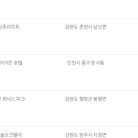
 강촌리조트
강원도 춘천시 남산면
에어가든 호텔
인천시 중구 운서동
광 휘닉스 파크
강원도 평창군 봉평면
한솔오크벨리
강원도 원주시 지정면