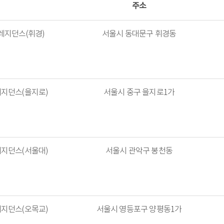
주소
레지던스(휘경)
서울시 동대문구 휘경동
레지던스(을지로)
서울시 중구 을지로1가
레지던스(서울대)
서울시 관악구 봉천동
레지던스(오목교)
서울시 영등포구 양평동1가