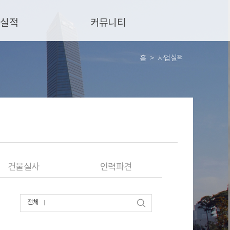
업실적
커뮤니티
홈
사업실적
건물실사
인력파견
전체