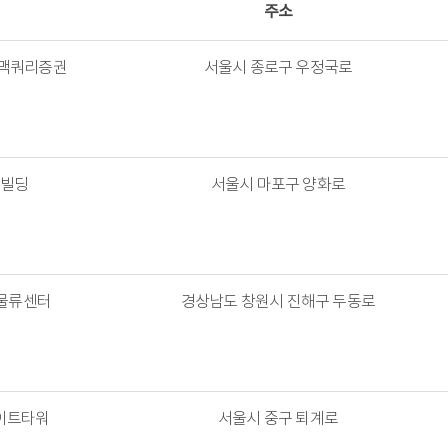
주소
 맥쿼리증권
서울시 종로구 우정국로
빌딩
서울시 마포구 양화로
물류센터
경상남도 창원시 진해구 두동로
이트타워
서울시 중구 퇴계로