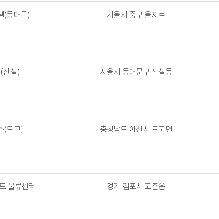
(동대문)
서울시 중구 을지로
(신설)
서울시 동대문구 신설동
(도고)
충청남도 아산시 도고면
드 물류센터
경기 김포시 고촌읍