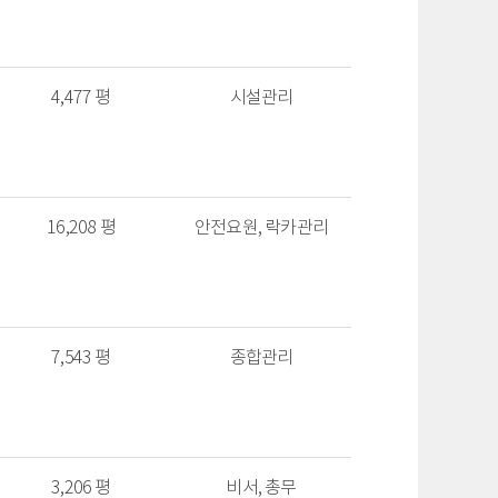
4,477 평
시설관리
16,208 평
안전요원, 락카관리
7,543 평
종합관리
3,206 평
비서, 총무