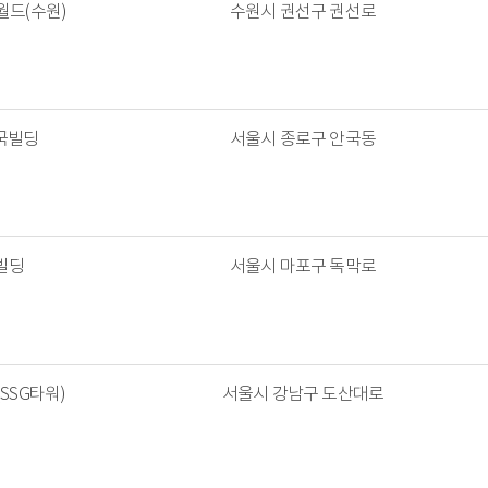
드(수원)
수원시 권선구 권선로
국빌딩
서울시 종로구 안국동
빌딩
서울시 마포구 독막로
SSG타워)
서울시 강남구 도산대로