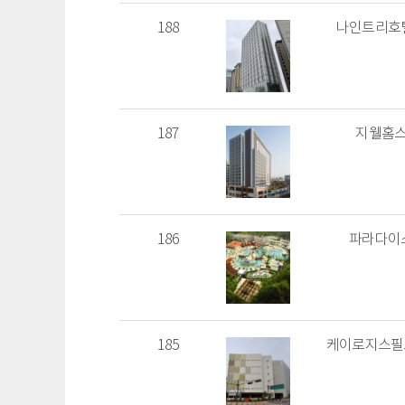
188
나인트리호텔
187
지웰홈스
186
파라다이스
185
케이로지스필