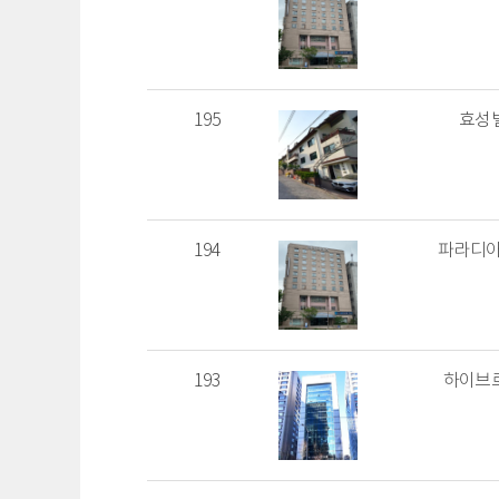
195
효성
194
파라디아
193
하이브