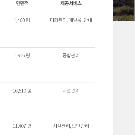
연면적
제공서비스
1,400 평
미화관리, 메일룸, 안내
1,916 평
종합관리
16,510 평
시설관리
11,407 평
시설관리, 보안관리