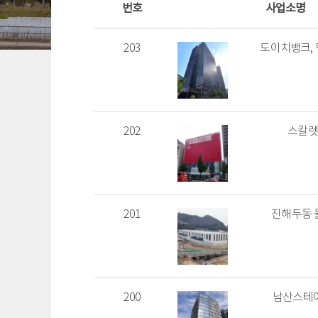
번호
사업소명
203
도이치뱅크,
202
스칼렛
201
진해두동 
200
남산스테