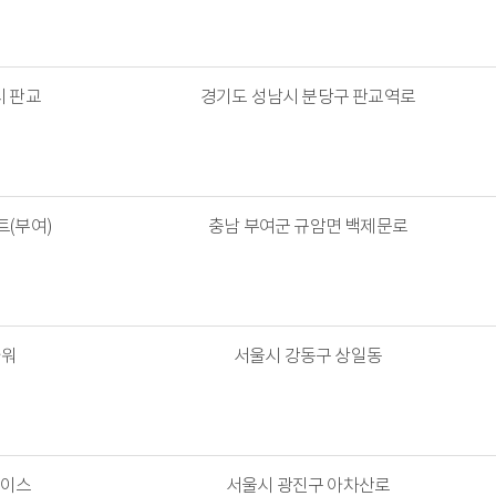
 판교
경기도 성남시 분당구 판교역로
(부여)
충남 부여군 규암면 백제문로
워
서울시 강동구 상일동
이스
서울시 광진구 아차산로