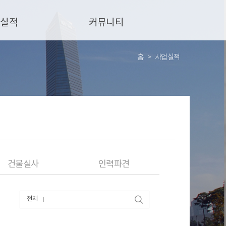
업실적
커뮤니티
홈
사업실적
건물실사
인력파견
전체