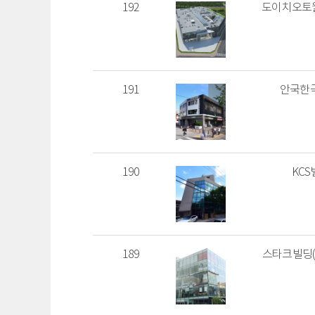
192
도이치오토월
191
안국한
190
KCS
189
스타크빌딩(