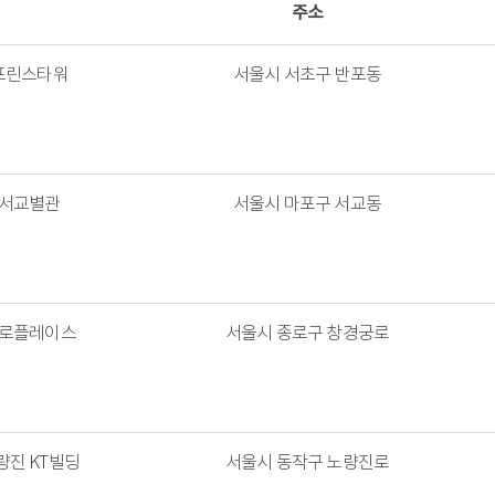
주소
프린스타워
서울시 서초구 반포동
]서교별관
서울시 마포구 서교동
종로플레이스
서울시 종로구 창경궁로
량진 KT빌딩
서울시 동작구 노량진로