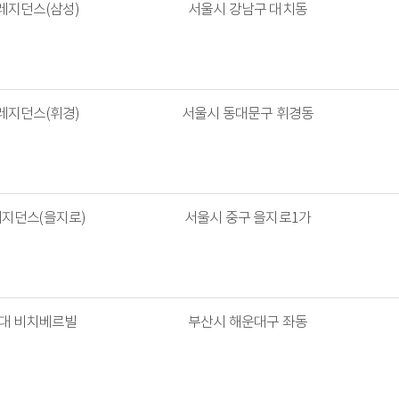
레지던스(삼성)
서울시 강남구 대치동
레지던스(휘경)
서울시 동대문구 휘경동
레지던스(을지로)
서울시 중구 을지로1가
운대 비치베르빌
부산시 해운대구 좌동