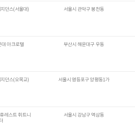
레지던스(서울대)
서울시 관악구 봉천동
운대 아크로텔
부산시 해운대구 우동
레지던스(오목교)
서울시 영등포구 양평동1가
 휴레스트 휘트니
서울시 강남구 역삼동
터