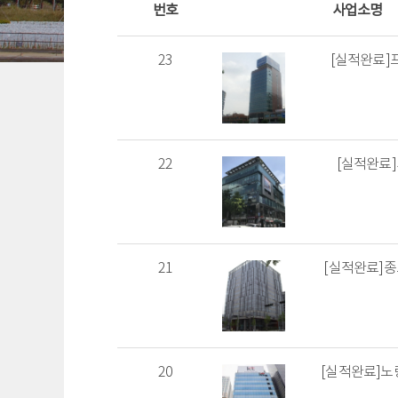
번호
사업소명
23
[실적완료]
22
[실적완료
21
[실적완료]
20
[실적완료]노