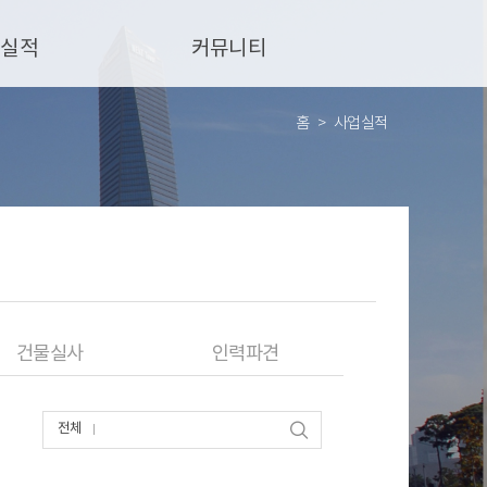
업실적
커뮤니티
홈
사업실적
건물실사
인력파견
전체