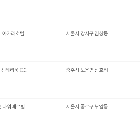
나이아가라호텔
서울시 강서구 염창동
 센테리움 C.C
충주시 노은면 신효리
면 타워베르빌
서울시 종로구 부암동