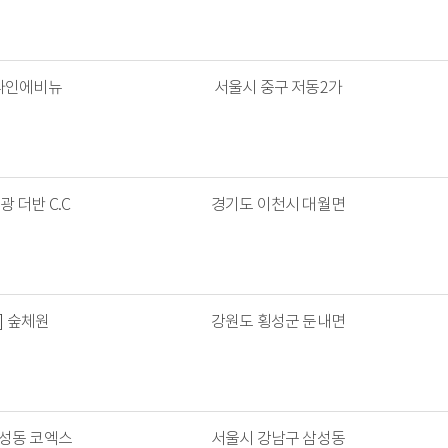
파인에비뉴
서울시 중구 저동2가
 더반 C.C
경기도 이천시 대월면
] 숲체원
강원도 횡성군 둔내면
삼성동 코엑스
서울시 강남구 삼성동