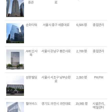
증권
로
순화타워
서울시 중구 세종대로
6,586 평
종합관리
AMC신사
서울시 강남구 봉은사로
2,700 평
종합관리
옥
성문빌딩
서울시 서초구 남부순환
2,093 평
PM/FM
로
펄어비스
경기도 과천시 과천대로
19,965 평
시설관리,
메일센터