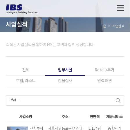
사업실적
홈
사업실적
축적된 사업실적을 통하여 IBS는 고객과 함께 성장합니다.
전체
업무시설
Retail/주거
호텔/리조트
건물실사
인력파견
전체
사업소명
주소
연면적
제공서비스
신한투자
서울시 영등포구 여의대
2,117 평
종합관리