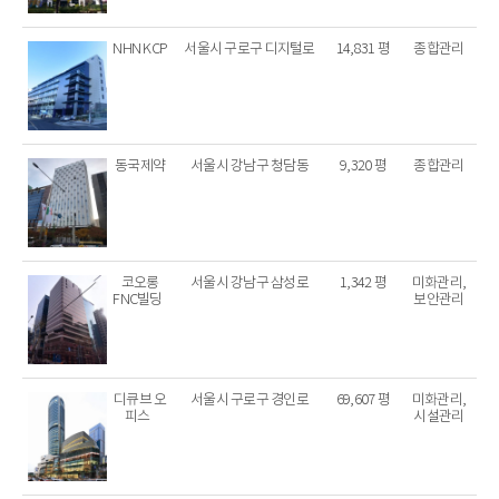
NHN KCP
서울시 구로구 디지털로
14,831 평
종합관리
동국제약
서울시 강남구 청담동
9,320 평
종합관리
코오롱
서울시 강남구 삼성로
1,342 평
미화관리,
FNC빌딩
보안관리
디큐브 오
서울시 구로구 경인로
69,607 평
미화관리,
피스
시설관리