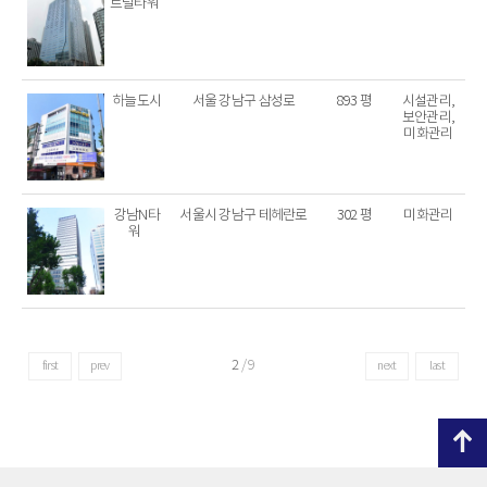
트럴타워
하늘도시
서울 강남구 삼성로
893 평
시설관리,
보안관리,
미화관리
강남N타
서울시 강남구 테헤란로
302 평
미화관리
워
2
/
9
first
prev
next
last