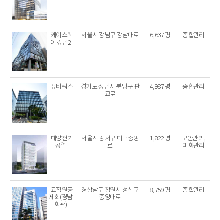
케이스퀘
서울시 강남구 강남대로
6,637 평
종합관리
어 강남2
유비쿼스
경기도 성남시 분당구 판
4,987 평
종합관리
교로
대양전기
서울시 강서구 마곡중앙
1,822 평
보안관리,
공업
로
미화관리
교직원공
경상남도 창원시 성산구
8,759 평
종합관리
제회(경남
중앙대로
회관)