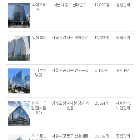
와이즈타
서울시 중구 남대문로
12,802 평
종합관리
워
일옥빌딩
서울시 강남구 테헤란로
10,453 평
종합관리
하나투어
서울시 종로구 인사동길
5,120 평
PM, FM
빌딩
판교 테크
경기도 성남시 분당구 백
59,634 평
시설관리,
원(알파돔
현동
보안관리
6-2)
이스트센
서울시 강동구 천호대로
30,378 평
종합관리