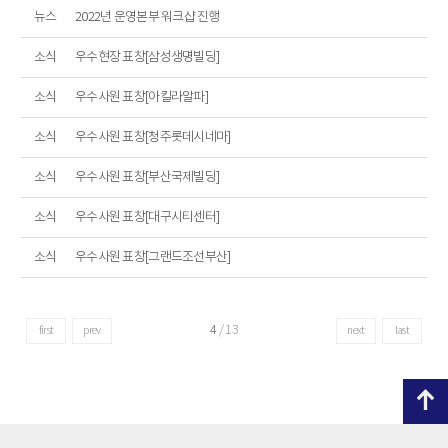
뉴스
2022년 운영본부 워크샵 진행
소식
우수현장 표창[삼성생명빌딩]
소식
우수사원 표창[아킬라알파]
소식
우수사원 표창[청주롯데시네마]
소식
우수사원 표창[부산국제빌딩]
소식
우수사원 표창[대구시티센터]
소식
우수사원 표창[그랜드조선부산]
4
/
13
first
prev
next
last